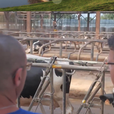
Vous cherchez une
nouvelle opportunité
de carrière ?
Rejoignez-nous au
CRÉDIT AGRICOLE
DU MORBIHAN !
Nous avons des métiers divers et variés
mais ils ont tous un point commun : aider
et faciliter la vie de nos clients. Alors