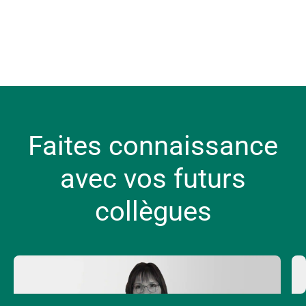
Nos métiers
Stages
Alternance
Nos avantages
Nos valeurs RH
Le Groupe Crédit Agricole
Faites connaissance
avec vos futurs
collègues