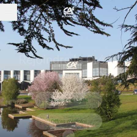
MENU CARRIÈRE
Rejoindre le Crédit
Agricole du Morbihan
Espace candidat
Offres d'emploi
Faire défiler jusqu'au contenu