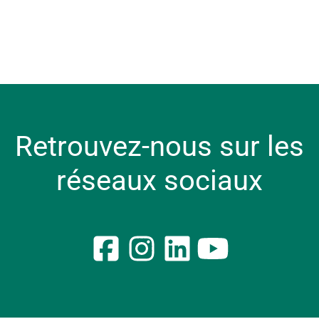
Nos métiers
Stages
Alternance
Nos avantages
Nos valeurs RH
Le Groupe Crédit Agricole
Retrouvez-nous sur les
réseaux sociaux