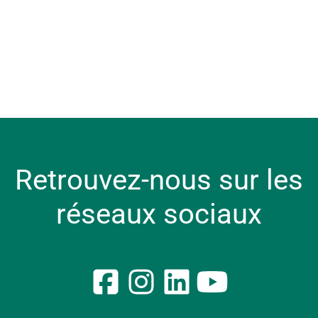
Nos métiers
Stages
Alternance
Nos avantages
Nos valeurs RH
Le Groupe Crédit Agricole
Retrouvez-nous sur les
réseaux sociaux